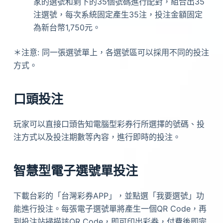
家的選號和剩下的35個號碼進行配對，組合出35
注選號，每次系統固定產生35注，投注金額固定
為新台幣1,750元。
＊注意: 同一張選號單上，各選號區可以採用不同的投注
方式。
口頭投注
玩家可以直接口頭告知電腦型彩券行所選擇的號碼、投
注方式以及投注期數等內容，進行即時的投注。
智慧型電子選號單投注
下載台彩的「台灣彩券APP」，並點選「我要選號」功
能進行投注。每張電子選號單將產生一個QR Code，再
到投注站掃描該QR Code，即可印出彩券，付費後即完