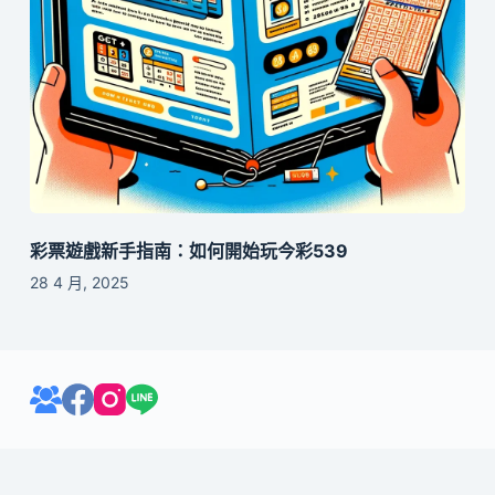
彩票遊戲新手指南：如何開始玩今彩539
28 4 月, 2025