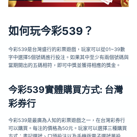
如何玩今彩539？
今彩539是台灣盛行的彩票遊戲，玩家可以從01~39數
字中選擇5個號碼進行投注。如果其中至少有兩個號碼與
當期開出的五碼相符，即可中獎並獲得相應的獎金。
今彩539實體購買方式: 台灣
彩券行
今彩539是最廣為人知的彩票遊戲之一，在台灣彩券行
可以購買。每注的價格為50元。玩家可以選擇三種購買
方式：畫記選號、口頭投注以及手機版電子選號單投