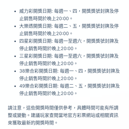
威力彩開獎日期: 每週一、四，開獎獎號封牌及停
止銷售時間於晚上20:00。
大樂透開獎日期: 每週二、五，開獎獎號封牌及停
止銷售時間於晚上20:00。
四星彩開獎日期: 每週一至週六，開獎獎號封牌及
停止銷售時間於晚上20:00。
三星彩開獎日期: 每週一至週六，開獎獎號封牌及
停止銷售時間於晚上20:00。
38樂合彩開獎日期: 每週一、四，開獎獎號封牌及
停止銷售時間於晚上20:00。
49樂合彩開獎日期: 每週二、五，開獎獎號封牌及
停止銷售時間於晚上20:00。
請注意，這些開獎時間僅供參考，具體時間可能有所調
整或變動。建議玩家查閱當地官方彩票網站或相關資訊
來獲取最新的開獎時間。