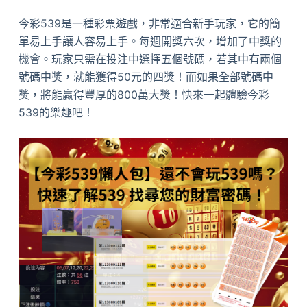
今彩539是一種彩票遊戲，非常適合新手玩家，它的簡
單易上手讓人容易上手。每週開獎六次，增加了中獎的
機會。玩家只需在投注中選擇五個號碼，若其中有兩個
號碼中獎，就能獲得50元的四獎！而如果全部號碼中
獎，將能贏得豐厚的800萬大獎！快來一起體驗今彩
539的樂趣吧！