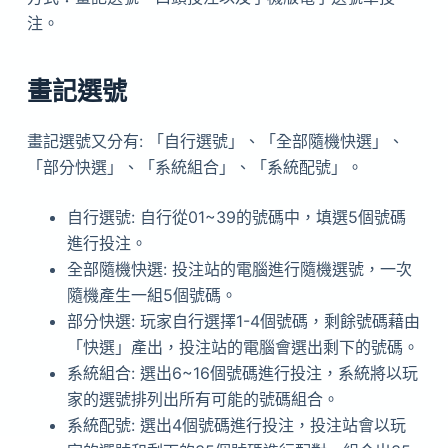
注。
畫記選號
畫記選號又分有: 「自行選號」、「全部隨機快選」、
「部分快選」、「系統組合」、「系統配號」。
自行選號: 自行從01~39的號碼中，填選5個號碼
進行投注。
全部隨機快選: 投注站的電腦進行隨機選號，一次
隨機產生一組5個號碼。
部分快選: 玩家自行選擇1-4個號碼，剩餘號碼藉由
「快選」產出，投注站的電腦會選出剩下的號碼。
系統組合: 選出6~16個號碼進行投注，系統將以玩
家的選號排列出所有可能的號碼組合。
系統配號: 選出4個號碼進行投注，投注站會以玩