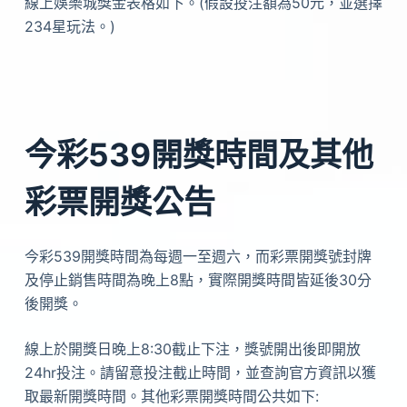
線上娛樂城獎金表格如下。(假設投注額為50元，並選擇
234星玩法。)
今彩539開獎時間及其他
彩票開獎公告
今彩539開獎時間為每週一至週六，而彩票開獎號封牌
及停止銷售時間為晚上8點，實際開獎時間皆延後30分
後開獎。
線上於開獎日晚上8:30截止下注，獎號開出後即開放
24hr投注。請留意投注截止時間，並查詢官方資訊以獲
取最新開獎時間。其他彩票開獎時間公共如下: