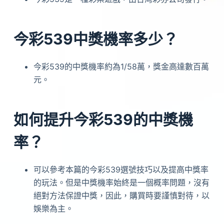
今彩539中獎機率多少？
今彩539的中獎機率約為1/58萬，獎金高達數百萬
元。
如何提升今彩539的中獎機
率？
可以參考本篇的今彩539選號技巧以及提高中獎率
的玩法。但是中獎機率始終是一個概率問題，沒有
絕對方法保證中獎，因此，購買時要謹慎對待，以
娛樂為主。